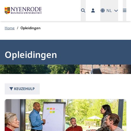
Talen
NL
Me
Home
Opleidingen
Opleidingen
KEUZEHULP
168 opleidingen