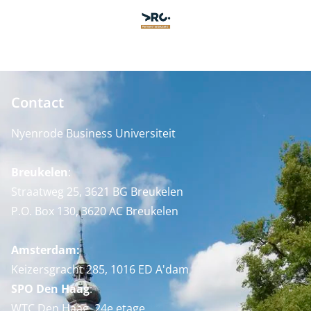
Contact
Nyenrode Business Universiteit
Breukelen
:
Straatweg 25, 3621 BG Breukelen
P.O. Box 130, 3620 AC Breukelen
Amsterdam:
Keizersgracht 285, 1016 ED A'dam
SPO Den Haag
:
WTC Den Haag, 24e etage