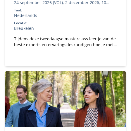
24 september 2026 (VOL), 2 december 2026, 10
maart 2027, 9 juni 2027
Taal:
Nederlands
Locatie:
Breukelen
Tijdens deze tweedaagse masterclass leer je van de
beste experts en ervaringsdeskundigen hoe je met
AI en automation een krachtigere B2B-salesaanpak
bouwt. Je ontwikkelt een AI-strategie waarmee je
niet alleen efficiënter en effectiever werkt.