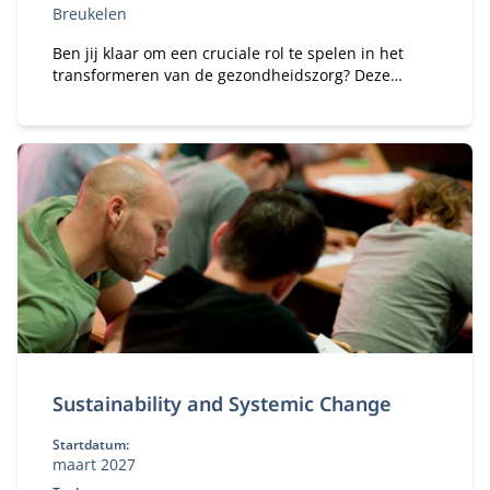
Breukelen
Ben jij klaar om een cruciale rol te spelen in het
transformeren van de gezondheidszorg? Deze
leergang biedt concrete handvatten voor
zorgbestuurders en (interim) zorgregisseurs om
samenwerkingsverbanden te vernieuwen, te
verbeteren en te versnellen.
Sustainability and Systemic Change
Startdatum:
maart 2027