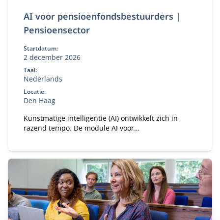
AI voor pensioenfondsbestuurders |
Pensioensector
Startdatum:
2 december 2026
Taal:
Nederlands
Locatie:
Den Haag
Kunstmatige intelligentie (AI) ontwikkelt zich in
razend tempo. De module AI voor
pensioenfondsbestuurders biedt een uitgelezen
kans om inzicht te krijgen in de invloed van AI op
jouw pensioenfonds.