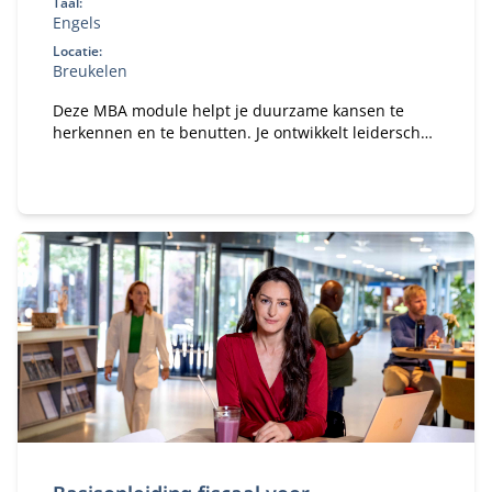
Taal:
Engels
Locatie:
Breukelen
Deze MBA module helpt je duurzame kansen te
herkennen en te benutten. Je ontwikkelt leiderschap
om systeemverandering te versnellen en leert hoe
je binnen jouw organisatie impact maakt op het
gebied van duurzaamheid en innovatie.