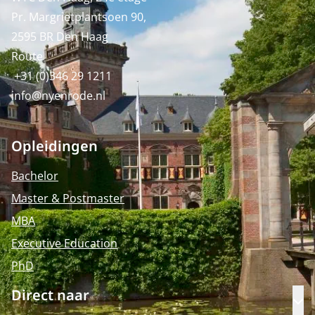
Pr. Margrietplantsoen 90,
2595 BR Den Haag
Route
+31 (0)346 29 1211
info@nyenrode.nl
Opleidingen
Bachelor
Master & Postmaster
MBA
Executive Education
PhD
Direct naar