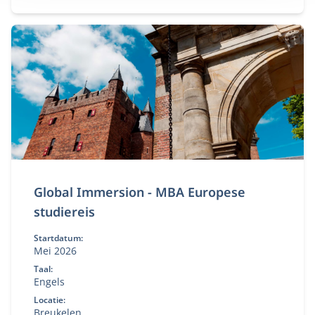
leiderschapsontwikkeling. Je krijgt handvatten om
toekomstgericht richting te geven aan complexe
pensioenkwesties en trends.
Global Immersion - MBA Europese
studiereis
Startdatum:
Mei 2026
Taal:
Engels
Locatie:
Breukelen