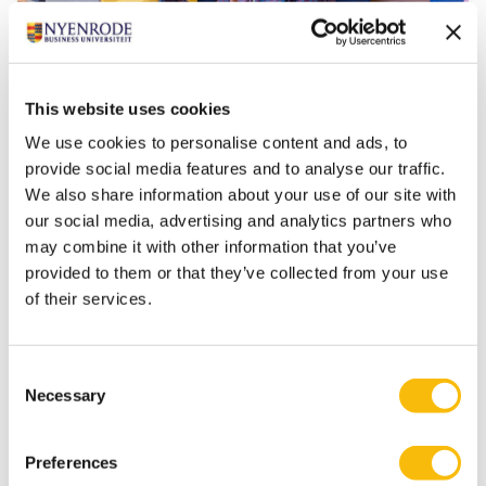
This website uses cookies
Als HR en OR Wtp-proof |
We use cookies to personalise content and ads, to
Pensioensector
provide social media features and to analyse our traffic.
Startdatum:
We also share information about your use of our site with
Kan op ieder moment ingestapt worden
our social media, advertising and analytics partners who
Taal:
may combine it with other information that you’ve
Nederlands
provided to them or that they’ve collected from your use
Locatie:
of their services.
Online
De Wtp verandert de pensioenregeling voor veel
werknemers. Het is onder andere aan HR om deze
Consent
veranderingen helder en correct te kunnen
Necessary
Selection
uitleggen. Met SPO Wtp-proof bouwt het HR-team
de benodigde kennis hiervoor op.
Preferences