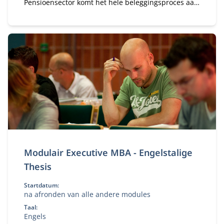
Pensioensector komt het hele beleggingsproces aan
bod – van beleid tot uitvoering. Als
pensioenfondsbestuurder krijg je inzicht in actuele
dilemma’s, leer je van experts én collega-
bestuurders en vertaal je dit direct naar het beleid
van jouw fonds
Modulair Executive MBA - Engelstalige
Thesis
Startdatum:
na afronden van alle andere modules
Taal:
Engels