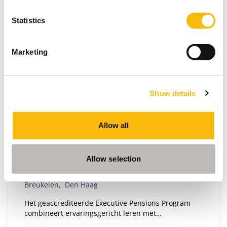
Statistics
Marketing
Show details
Executive Pensions Program |
Pensioensector
Allow all
Startdatum:
12 januari 2027
Taal:
Allow selection
Nederlands
Locatie:
Breukelen
Den Haag
Het geaccrediteerde Executive Pensions Program
combineert ervaringsgericht leren met
wetenschappelijke verdieping en