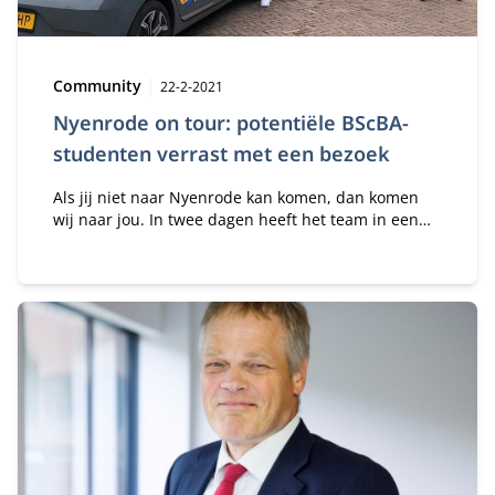
Type:
Publicatiedatum:
Community
22-2-2021
Nyenrode on tour: potentiële BScBA-
studenten verrast met een bezoek
Als jij niet naar Nyenrode kan komen, dan komen
wij naar jou. In twee dagen heeft het team in een
speciale ‘Nyenrode on tour auto’ 17 potentiële
studenten bezocht en hen verrast met een
goedgevulde tas.