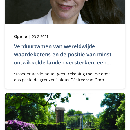
Type:
Publicatiedatum:
Opinie
23-2-2021
Verduurzamen van wereldwijde
waardeketens en de positie van minst
ontwikkelde landen versterken: een
gedeelde verantwoordelijkheid
"Moeder aarde houdt geen rekening met de door
ons gestelde grenzen" aldus Désirée van Gorp.
Waardeketens verduurzamen is een gedeelde
verantwoordelijkheid.