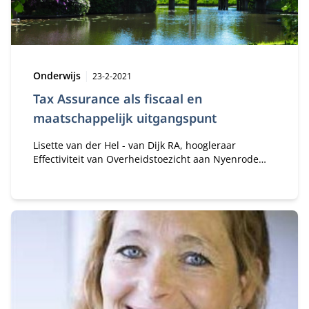
Type:
Publicatiedatum:
Onderwijs
23-2-2021
Tax Assurance als fiscaal en
maatschappelijk uitgangspunt
Lisette van der Hel - van Dijk RA, hoogleraar
Effectiviteit van Overheidstoezicht aan Nyenrode
Business Universiteit over Tax Assurance als fiscaal
en maatschappelijk uitgangspunt.