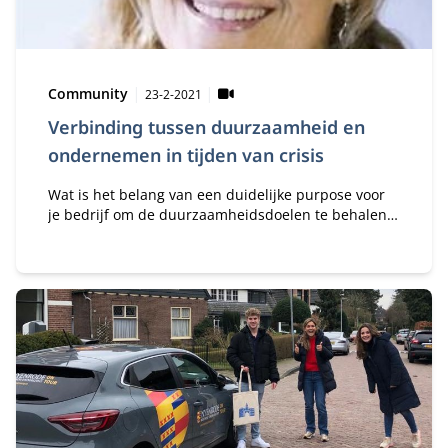
Type:
Publicatiedatum:
Community
23-2-2021
Verbinding tussen duurzaamheid en
ondernemen in tijden van crisis
Wat is het belang van een duidelijke purpose voor
je bedrijf om de duurzaamheidsdoelen te behalen
en te herstellen in tijden van crisis?