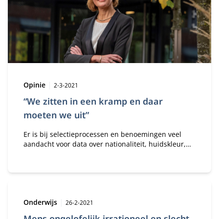
Type:
Publicatiedatum:
Opinie
2-3-2021
“We zitten in een kramp en daar
moeten we uit”
Er is bij selectieprocessen en benoemingen veel
aandacht voor data over nationaliteit, huidskleur,
geslacht en leeftijd. Dat is naar mijn mening te
oppervlakkig.
Type:
Publicatiedatum:
Onderwijs
26-2-2021
Mens ongelofelijk irrationeel en slecht