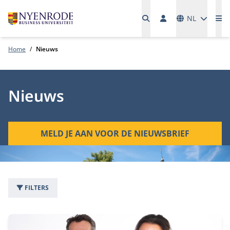
Talen
NL
Me
Home
Nieuws
Nieuws
MELD JE AAN VOOR DE NIEUWSBRIEF
FILTERS
1543 nieuwsartikelen