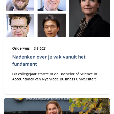
Type:
Publicatiedatum:
Onderwijs
3-3-2021
Nadenken over je vak vanuit het
fundament
Dit collegejaar startte in de Bachelor of Science in
Accountancy van Nyenrode Business Universiteit
een nieuwe keuzemodule over Beroepsfilosofie.