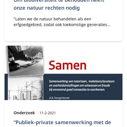
onze natuur rechten nodig
"Laten we de natuur behandelen als een
erfgoedgebied, zodat ook toekomstige generaties
daarvan kunnen genieten", aldus professor mr. dr.
Tineke Lambooy. Ze legt uit waarom het toekennen
van rechtspersoonlijkheid aan entiteiten van natuur
kan bijdragen aan het behoud van biodiversiteit.
Type:
Publicatiedatum:
Onderzoek
11-2-2021
“Publiek-private samenwerking met de