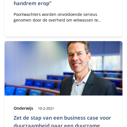
handrem erop”
Poortwachters worden onvoldoende serieus
genomen door de overheid om witwassen te
voorkomen. Dat constateert prof. dr. Bob
Hoogenboom, hoogleraar Forensic Business Studies
van Nyenrode Business Universiteit, in zijn nieuwe
boek Samen over de samenwerking tussen
notarissen, makelaars/taxateurs en
overheidsinstellingen om witwassen en fraude bij
onroerend goed transacties te voorkomen.
Type:
Publicatiedatum:
Onderwijs
10-2-2021
Zet de stap van een business case voor
duurzaamheid naar een duurzame