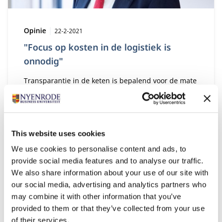
Type:
Publicatiedatum:
Opinie
22-2-2021
"Focus op kosten in de logistiek is
onnodig"
Transparantie in de keten is bepalend voor de mate
waarin supply chains bestand zijn tegen een crisis
als de coronapandemie.
This website uses cookies
We use cookies to personalise content and ads, to
provide social media features and to analyse our traffic.
We also share information about your use of our site with
our social media, advertising and analytics partners who
may combine it with other information that you’ve
provided to them or that they’ve collected from your use
of their services.