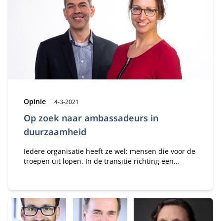
Type:
Publicatiedatum:
Opinie
4-3-2021
Op zoek naar ambassadeurs in
duurzaamheid
Iedere organisatie heeft ze wel: mensen die voor de
troepen uit lopen. In de transitie richting een
nieuwe, meer groene en sociale economie kunnen
deze mensen een zeer belangrijke rol spelen. Maar
hoe vind je die ambassadeurs - ook wel stewards
genoemd - in je organisatie?