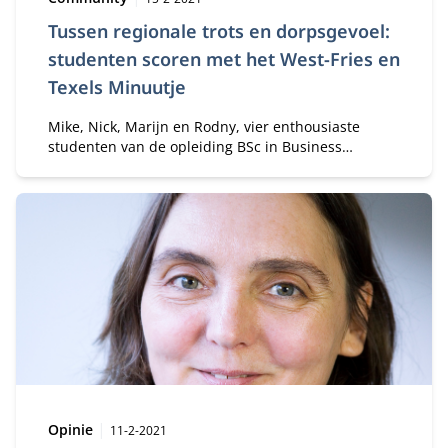
Tussen regionale trots en dorpsgevoel:
studenten scoren met het West-Fries en
Texels Minuutje
Mike, Nick, Marijn en Rodny, vier enthousiaste
studenten van de opleiding BSc in Business
Administration, startten eind 2020 aan een
bijzonder avontuur genaamd “The Company
Project”. Voor de studenten was het direct duidelijk
dat zij deze kans wilden aangrijpen om te gaan
ondernemen. Met het West-Fries en Texels
Minuutje hadden zij een succesnummer te pakken.
Type:
Publicatiedatum:
Opinie
11-2-2021