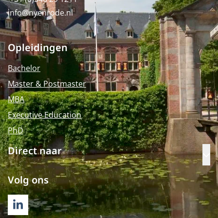
info@nyenrode.nl
Opleidingen
Bachelor
Master & Postmaster
MBA
Executive Education
PhD
Direct naar
Op
Volg ons
LINKEDIN