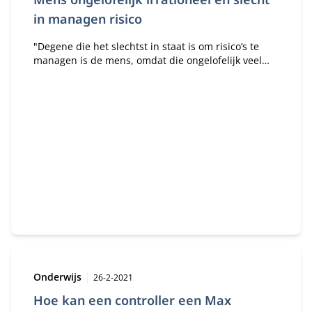
in managen risico
"Degene die het slechtst in staat is om risico’s te
managen is de mens, omdat die ongelofelijk veel
biases heeft."
Type:
Publicatiedatum:
Onderwijs
26-2-2021
Hoe kan een controller een Max