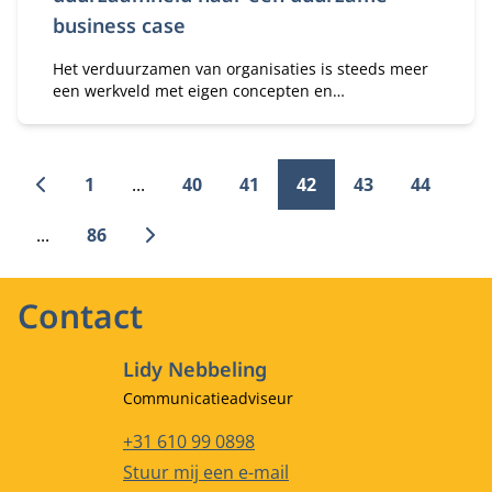
business case
Het verduurzamen van organisaties is steeds meer
een werkveld met eigen concepten en
competenties. Het is een professie waarin je je kan
bekwamen. “We zien een sterke behoefte onder
mvo-managers en duurzaamheidsprofessionals om
zichzelf en hun organisaties te ontwikkelen,” zegt
1
...
40
41
42
43
44
Elke Roetman, Projectmanager bij MVO Nederland.
...
86
Contact
Lidy Nebbeling
Functietitel
Communicatieadviseur
Telefoonnummer
+31 610 99 0898
E-mailadres
Stuur mij een e-mail