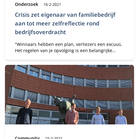
Type:
Publicatiedatum:
Onderzoek
16-2-2021
Crisis zet eigenaar van familiebedrijf
aan tot meer zelfreflectie rond
bedrijfsoverdracht
"Winnaars hebben een plan, verliezers een excuus.
Het regelen van je opvolging is een belangrijke
managementverantwoordelijkheid" aldus prof. dr.
Roberto Flören. Jaarlijks kost het de midden- en
kleinbedrijven zeker 6 miljard euro. Een van de
redenen is onderschatting van wat er bij een
bedrijfsoverdracht komt kijken.
Type:
Publicatiedatum:
Community
15-2-2021