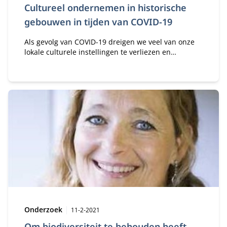
Cultureel ondernemen in historische
gebouwen in tijden van COVID-19
Als gevolg van COVID-19 dreigen we veel van onze
lokale culturele instellingen te verliezen en
daarmee ook de publieke toegankelijkheid van onze
meest dierbare gebouwen.
Type:
Publicatiedatum:
Onderzoek
11-2-2021
Om biodiversiteit te behouden heeft