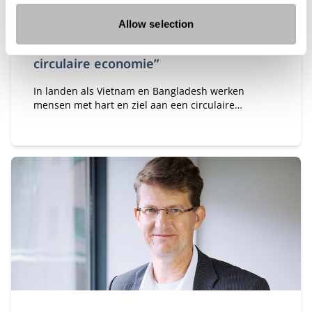
Type:
Publicatiedatum:
Onderzoek
18-2-2021
Allow selection
“We moeten morgen over naar een
circulaire economie”
In landen als Vietnam en Bangladesh werken
mensen met hart en ziel aan een circulaire
economie. Die persoonlijke ambitie van mensen
blijkt een echte ‘game changer’ te zijn.