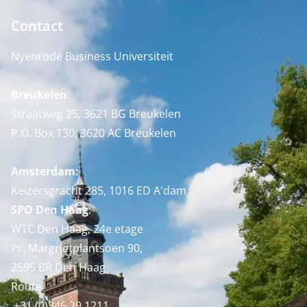
Contact
Nyenrode Business Universiteit
Breukelen
:
Straatweg 25, 3621 BG Breukelen
P.O. Box 130, 3620 AC Breukelen
Amsterdam:
Keizersgracht 285, 1016 ED A'dam
SPO Den Haag
:
WTC Den Haag, 24e etage
Pr. Margrietplantsoen 90,
2595 BR Den Haag
Route
+31 (0)346 29 1211