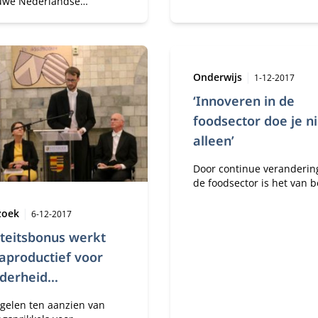
uwe Nederlandse
ate Governance Code van
sing. Daarnaast heeft de
tant sinds boekjaar 2016
gebreidere rol ten
n van het bestuursverslag.
Type:
Publicatied
Onderwijs
1-12-2017
‘Innoveren in de
foodsector doe je ni
alleen’
Door continue veranderin
de foodsector is het van 
om op tijd te beginnen m
Publicatiedatum:
dynamische strategie om 
zoek
6-12-2017
blijven innoveren.
teitsbonus werkt
aproductief voor
derheid
untants
gelen ten aanzien van