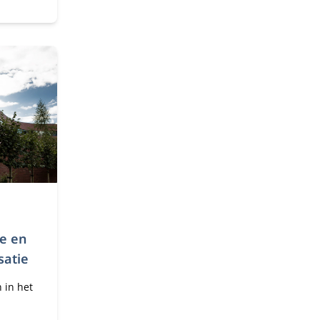
atum:
e en
satie
n in het
n