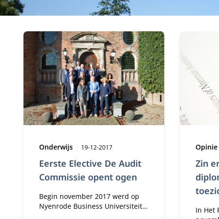
1543 nieuwsartikelen
Type:
Publicatiedatum:
Type:
Onderwijs
Opini
19-12-2017
Eerste Elective De Audit
Zin e
Commissie opent ogen
dipl
toezi
Begin november 2017 werd op
Nyenrode Business Universiteit
In Het
voor de eerste keer de