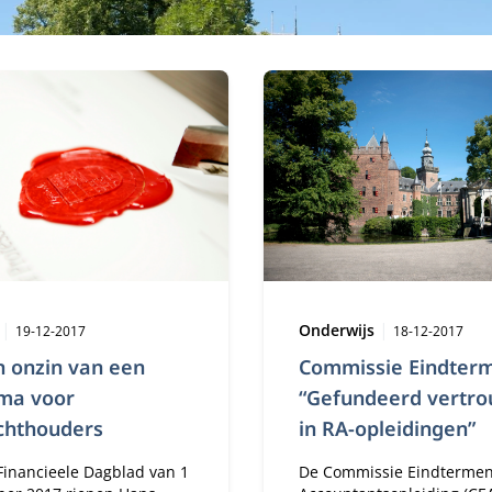
Publicatiedatum:
Type:
Publicatied
e
Onderwijs
19-12-2017
18-12-2017
n onzin van een
Commissie Eindter
oma voor
“Gefundeerd vertr
chthouders
in RA-opleidingen”
 Financieele Dagblad van 1
De Commissie Eindterme