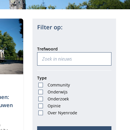
Filter op:
Trefwoord
Type
Community
atum:
Onderwijs
men:
Onderzoek
ouwen
Opinie
Over Nyenrode
n