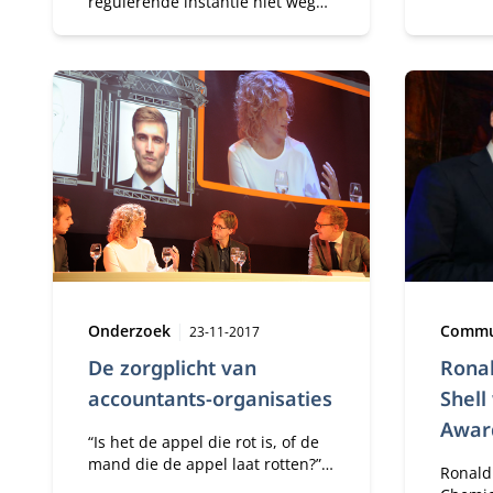
regulerende instantie niet weg
moeten
te denken is uit onze
zijn. Z
maatschappij, verandert het
op beh
basisprofiel van het publieke
intern
domein wel.
Type:
Publicatiedatum:
Type:
Onderzoek
Commu
23-11-2017
De zorgplicht van
Rona
accountants-organisaties
Shell
Awar
“Is het de appel die rot is, of de
mand die de appel laat rotten?”
Ronald
Dat vroeg drs. Marlies de Vries