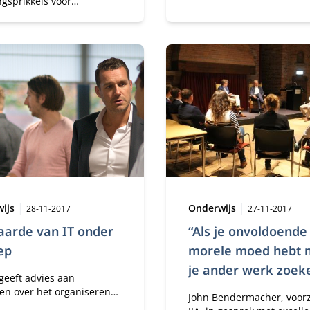
ngsprikkels voor
tants hebben een
llend effect op hun
ls- en besluitvorming. Het
is onder andere
lijk van diverse
nlijkheidseigenschappen.
één van de conclusies uit
oefschrift van Herman van
getiteld ‘Compensation
ves and Personality Traits:
tudies on their Joint
s on Auditor Judgment and
on Making’ waarmee hij
ag 6 december
Publicatiedatum:
Type:
Publicatied
wijs
Onderwijs
eert aan Nyenrode
28-11-2017
27-11-2017
s Universiteit.
aarde van IT onder
“Als je onvoldoende
ep
morele moed hebt 
je ander werk zoek
geeft advies aan
ven over het organiseren
John Bendermacher, voorz
en data. ‘Organisaties